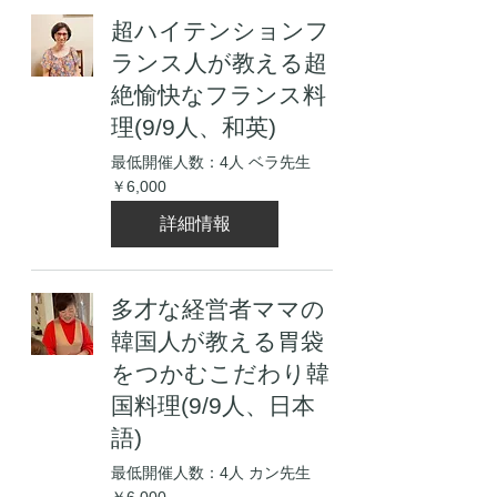
超ハイテンションフ
ランス人が教える超
絶愉快なフランス料
理(9/9人、和英)
最低開催人数：4人 ベラ先生
6,000
￥6,000
円
詳細情報
多才な経営者ママの
韓国人が教える胃袋
をつかむこだわり韓
国料理(9/9人、日本
語)
最低開催人数：4人 カン先生
6,000