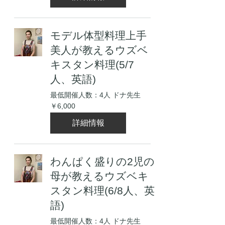
モデル体型料理上手
美人が教えるウズベ
キスタン料理(5/7
人、英語)
最低開催人数：4人 ドナ先生
6,000
￥6,000
円
詳細情報
わんぱく盛りの2児の
母が教えるウズベキ
スタン料理(6/8人、英
語)
最低開催人数：4人 ドナ先生