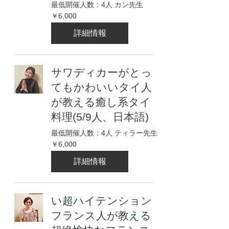
最低開催人数：4人 カン先生
6,000
￥6,000
円
詳細情報
サワディカーがとっ
てもかわいいタイ人
が教える癒し系タイ
料理(5/9人、日本語)
最低開催人数：4人 ティラー先生
6,000
￥6,000
円
詳細情報
い超ハイテンション
フランス人が教える