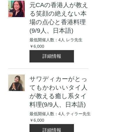
元CAの香港人が教え
る笑顔の絶えない本
場の点心と香港料理
(9/9人、日本語)
最低開催人数：4人 レラ先生
6,000
￥6,000
円
詳細情報
サワディカーがとっ
てもかわいいタイ人
が教える癒し系タイ
料理(9/9人、日本語)
最低開催人数：4人 ティラー先生
6,000
￥6,000
円
詳細情報