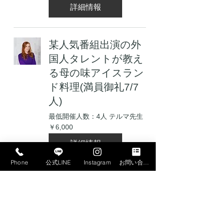
詳細情報
某人気番組出演の外
国人タレントが教え
る母の味アイスラン
ド料理(満員御礼7/7
人)
最低開催人数：4人 テルマ先生
6,000
￥6,000
円
詳細情報
Phone
公式LINE
Instagram
お問い合わせフォーム
アイスランド料理(満
員御礼、6/6人)
6/6人 テルマ先生
6,000