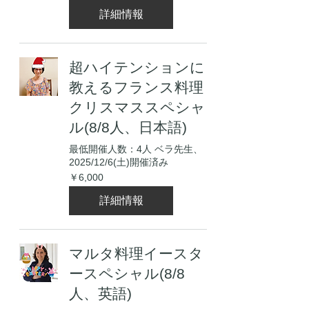
詳細情報
超ハイテンションに
教えるフランス料理
クリスマススペシャ
ル(8/8人、日本語)
最低開催人数：4人 ベラ先生、
2025/12/6(土)開催済み
6,000
￥6,000
円
詳細情報
マルタ料理イースタ
ースペシャル(8/8
人、英語)