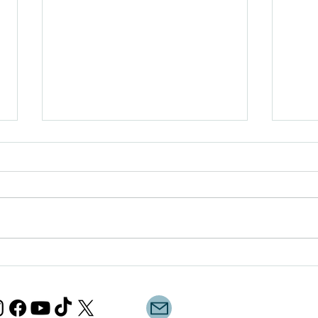
10月28日(土)にウズベキスタ
10
ン料理教室を開催しました
第2
致し