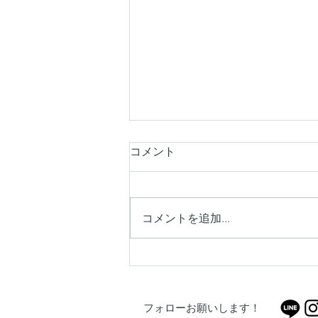
久しぶりのブログ更新
コメント
こんにちは、グローバルキッチン
スタジオです。 長い間ブログの
更新をおやすみしていましたが、
コメントを追加…
久しぶりに更新します。 そうい
えば以前より生徒さんに「なにを
きっかけでこの料理教室を知られ
ましたか？」と質問すると、
「Google検索です」という回答が
フォローお願いします！
一番多かったのですが、前は「料