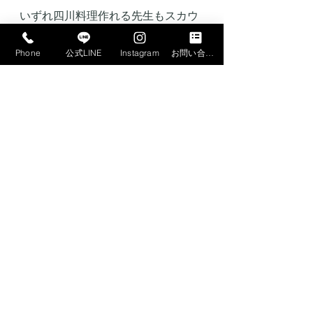
いずれ四川料理作れる先生もスカウ
トしたいな〜と思いました。それで
は今日はこれくらいで。
Phone
公式LINE
Instagram
お問い合わせフォーム
最新記事
すべて表示