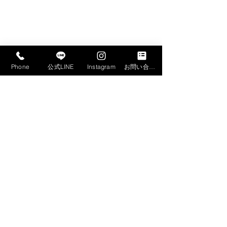
Phone
公式LINE
Instagram
お問い合わせフォーム
フィゴラーが焼けたので皆で思い思
いのトッピングをしていきます！こ
れもイースターの楽しみの1つです
ね。