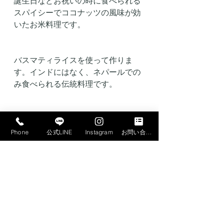
誕生日などお祝いの時に食べられる
スパイシーでココナッツの風味が効
いたお米料理です。
バスマティライスを使って作りま
す。インドにはなく、ネパールでの
み食べられる伝統料理です。
ビリヤニとも少し違うネパール独特
のメニューはお米好きの日本人の口
Phone
公式LINE
Instagram
お問い合わせフォーム
にもきっと合うはずです。チキンス
ープカレーとの相性も抜群です。
以上、大変貴重なスパイス料理3品が
学べる料理教室となっております。3
品とも練習会で私も食べてみました