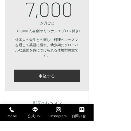
7,000
7,000
1か月ごと
+￥5,000 入会金(オリジナルエプロン付き)
外国人の先生との楽しい料理のレッスン
を通して英語に慣れ、幼少期にグローバ
ルな感覚を身につけられる体験型教室で
す。
申込する
月1回のレッスン
英単語カード付き
Phone
公式LINE
Instagram
お問い合わせフォーム
日本語のレシピ付き