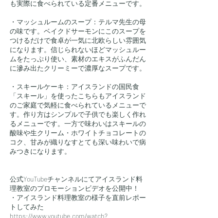
も実際に食べられている定番メニューです。
・マッシュルームのスープ：テルマ先生の母
の味です。ベイクドサーモンにこのスープを
つけるだけで食卓が一気に北欧らしい雰囲気
になります。信じられないほどマッシュルー
ムをたっぷり使い、素材のエキスがふんだん
に滲み出たクリーミーで濃厚なスープです。
・スキールケーキ：アイスランドの国民食
「スキール」を使ったこちらもアイスランド
のご家庭で気軽に食べられているメニューで
す。作り方はシンプルで子供でも楽しく作れ
るメニューです。一方で味わいはスキールの
酸味や生クリーム・ホワイトチョコレートの
コク、甘みが織りなすとても深い味わいで病
みつきになります。
公式YouTubeチャンネルにてアイスランド料
理教室のプロモーションビデオを公開中！
・アイスランド料理教室の様子を直前レポー
トしてみた
https://www.youtube.com/watch?