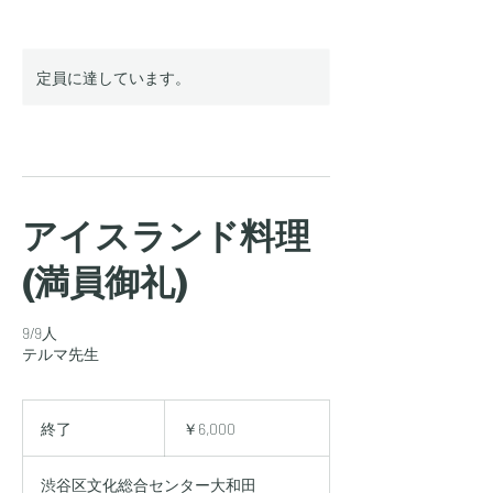
定員に達しています。
アイスランド料理
(満員御礼)
9/9人
テルマ先生
6,000
円
終了
終
￥6,000
了
渋谷区文化総合センター大和田