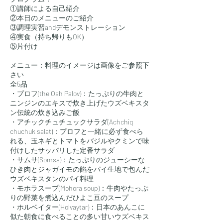
①講師による自己紹介
②本日のメニューのご紹介
③調理実習andデモンストレーション
④実食（持ち帰りもOK）
⑤片付け
メニュー：料理のイメージは画像をご参照下
さい
全5品
・プロフ(the Osh Palov)：たっぷりの牛肉と
ニンジンのエキスで炊き上げたウズベキスタ
ン伝統の炊き込みご飯
・アチックチュチュックサラダ(Achchiq
chuchuk salat)：プロフと一緒に必ず食べら
れる、玉ネギとトマトをバジルやクミンで味
付けしたサッパリした定番サラダ
・サムサ(Somsa)：たっぷりのジューシーな
ひき肉とジャガイモの餡をパイ生地で包んだ
ウズベキスタンのパイ料理
・モホラスープ(Mohora soup)：牛肉やたっぷ
りの野菜を煮込んだひよこ豆のスープ
・ホルベイター(Holvaytar)：日本のあんこに
似た朝食に食べることの多い甘いウズベキス