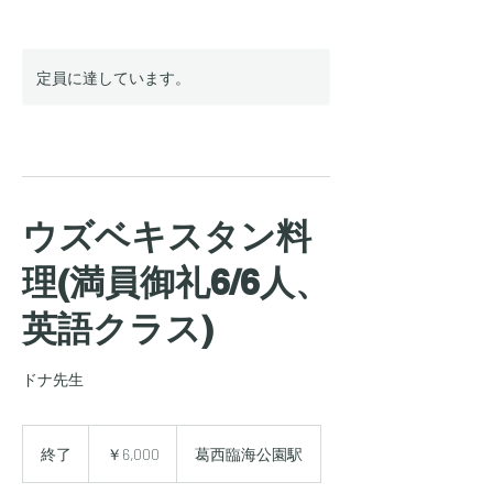
定員に達しています。
ウズベキスタン料
理(満員御礼6/6人、
英語クラス)
ドナ先生
6,000
円
終了
終
￥6,000
葛西臨海公園駅
了