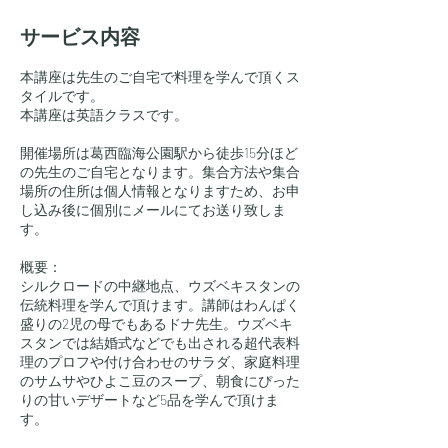
サービス内容
本講座は先生のご自宅で料理を学んで頂くス
タイルです。
本講座は英語クラスです。
開催場所は葛西臨海公園駅から徒歩15分ほど
の先生のご自宅となります。集合方法や集合
場所の住所は個人情報となりますため、お申
し込み後に個別にメールにてお送り致しま
す。
概要：
シルクロードの中継地点、ウズベキスタンの
伝統料理を学んで頂けます。講師はわんぱく
盛りの2児の母でもあるドナ先生。ウズベキ
スタンでは結婚式などでも出される超代表料
理のプロフや付け合わせのサラダ、家庭料理
のサムサやひよこ豆のスープ、朝食にぴった
りの甘いデザートなど5品を学んで頂けま
す。