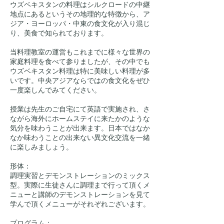
ウズベキスタンの料理はシルクロードの中継
地点にあるというその地理的な特徴から、ア
ジア・ヨーロッパ・中東の食文化が入り混じ
り、美食で知られております。
当料理教室の運営もこれまでに様々な世界の
家庭料理を食べて参りましたが、その中でも
ウズベキスタン料理は特に美味しい料理が多
いです。中央アジアならではの食文化をぜひ
一度楽しんでみてください。
授業は先生のご自宅にて英語で実施され、さ
ながら海外にホームステイに来たかのような
気分を味わうことが出来ます。日本ではなか
なか味わうことの出来ない異文化交流を一緒
に楽しみましょう。
形体：
調理実習とデモンストレーションのミックス
型。実際に生徒さんに調理まで行って頂くメ
ニューと講師のデモンストレーションを見て
学んで頂くメニューがそれぞれございます。
プログラム：