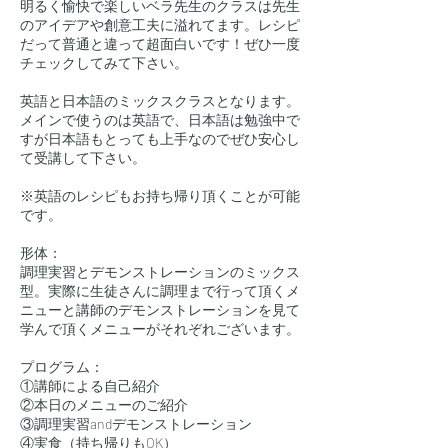
明るく愉快で楽しいベラ先生のクラスは先生
のアイデアや創意工夫に溢れてます。レシピ
だって普通と違って超面白いです！ぜひ一度
チェックしてみて下さい。
英語と日本語のミックスクラスとなります。
メインで使うのは英語で、日本語は勉強中で
すが日本語もとっても上手なのでぜひ安心し
て受講して下さい。
※英語のレシピもお持ち帰り頂くことが可能
です。
形体：
調理実習とデモンストレーションのミックス
型。実際に生徒さんに調理まで行って頂くメ
ニューと講師のデモンストレーションを見て
学んで頂くメニューがそれぞれございます。
プログラム：
①講師による自己紹介
②本日のメニューのご紹介
③調理実習andデモンストレーション
④実食（持ち帰りもOK）