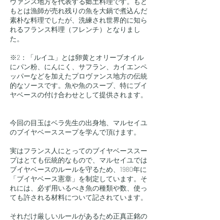
ヴァンス地方を代表する郷土料理です。もと
もとは漁師が売れ残りの魚を大鍋で煮込んだ
素朴な料理でしたが、洗練され世界的に知ら
れるフランス料理（フレンチ）となりまし
た。
※2：「ルイユ」とは卵黄とオリーブオイル
にパン粉、にんにく、サフラン、カイエンペ
ッパーなどを加えたプロヴァンス地方の伝統
的なソースです。魚や魚のスープ、特にブイ
ヤベースの付け合わせとして提供されます。
今回の目玉はベラ先生の出身地、マルセイユ
のブイヤベーススープを学んで頂けます。
実はフランス人にとってのブイヤベーススー
プはとても伝統的なもので、マルセイユでは
ブイヤベースのルールを守るため、1980年に
「ブイヤベース憲章」を制定しています。そ
れには、必ず用いるべき魚の種類や数、使っ
ても許される材料について記されています。
それだけ厳しいルールがあるため正真正銘の