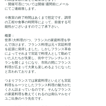
・開催可否については開催1週間前にメール
にてご連絡致します。
※教室の終了時間はあくまで想定です。調理
の工程や食事の時間等によって、前後する可
能性がございますのでご了承下さい。
概要：
世界3大料理の1つ、フランスの家庭料理を学
んで頂けます。フランス料理は元々宮廷料理
を起源に発祥しました。しかしフランス革命
によってそれまで宮廷で料理人として勤めて
いた人たちが失業し、街中でフレンチレスト
ランを開くようになり、市民の間にフランス
料理が広まって大衆も楽しめるようになった
と言われております。
つまりフランスでは家庭料理といえども宮廷
料理をルーツとしたフランス料理の魅力がた
くさん詰まっているのです。そんなフランス
の家庭料理を教えてくれるのは南仏マルセイ
ユご出身のベラ先生です。