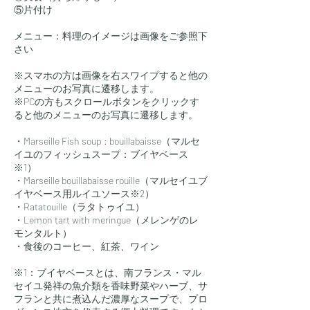
⑤片付け
メニュー：料理のイメージは画像をご参照下
さい
※スマホの方は画像を右スワイプすると他の
メニューのお写真に遷移します。
※PCの方もスクロールボタンをクリックす
ると他のメニューのお写真に遷移します。
・Marseille Fish soup : bouillabaisse（マルセ
イユのフィッシュスープ：ブイヤベース
※1）
・Marseille bouillabaisse rouille（マルセイユブ
イヤベース用ルイユソース※2）
・Ratatouille（ラタトゥイユ）
・Lemon tart with meringue（メレンゲのレ
モンタルト）
・食後のコーヒー、紅茶、ワイン
※1：ブイヤベースとは、南フランス・マル
セイユ発祥の魚介類を香味野菜やハーブ、サ
フランと共に煮込んだ濃厚なスープで、プロ