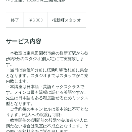
6,000
円
終了
終
￥6,000
桜新町スタジオ
了
サービス内容
・本教室は東急田園都市線の桜新町駅から徒
歩約8分のスタジオ(個人宅)にて実施致しま
す。
・当日は開催10分前に桜新町駅改札前に集合
となります。スタジオまではスタッフがご案
内致します。
・本講座は日本語・英語ミックスクラスで
す。メインは最も流暢に話せる英語ですが、
先生は日本語もある程度話せるためミックス
型となります。
・ご予約後のキャンセルは基本的に不可とな
ります。(他人への譲渡は可能)
・教室開催の1週間前の段階で参加者が4人に
満たない場合は教室は不成立となります。そ
の際は全額料金をご返金致します。