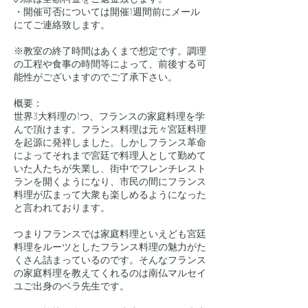
・開催可否については開催1週間前にメール
にてご連絡致します。
※教室の終了時間はあくまで想定です。調理
の工程や食事の時間等によって、前後する可
能性がございますのでご了承下さい。
概要：
世界3大料理の1つ、フランスの家庭料理を学
んで頂けます。フランス料理は元々宮廷料理
を起源に発祥しました。しかしフランス革命
によってそれまで宮廷で料理人として勤めて
いた人たちが失業し、街中でフレンチレスト
ランを開くようになり、市民の間にフランス
料理が広まって大衆も楽しめるようになった
と言われております。
つまりフランスでは家庭料理といえども宮廷
料理をルーツとしたフランス料理の魅力がた
くさん詰まっているのです。そんなフランス
の家庭料理を教えてくれるのは南仏マルセイ
ユご出身のベラ先生です。