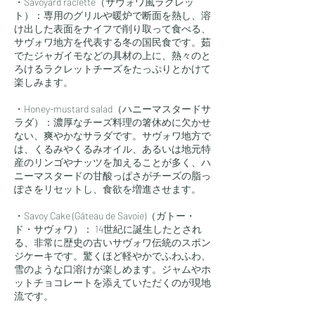
・Savoyard raclette（サヴォワ風ラクレッ
ト）：専用のグリルや暖炉で断面を熱し、溶
け出した表面をナイフで削り取って食べる、
サヴォワ地方を代表する冬の国民食です。茹
でたジャガイモなどの具材の上に、熱々のと
ろけるラクレットチーズをたっぷりとかけて
楽しみます。
・Honey-mustard salad（ハニーマスタードサ
ラダ）：濃厚なチーズ料理の箸休めに欠かせ
ない、爽やかなサラダです。サヴォワ地方で
は、くるみやくるみオイル、あるいは地元特
産のリンゴやナッツを加えることが多く、ハ
ニーマスタードの甘酸っぱさがチーズの脂っ
ぽさをリセットし、食欲を増進させます。
・Savoy Cake (Gâteau de Savoie)（ガトー・
ド・サヴォワ）： 14世紀に誕生したとされ
る、非常に歴史の古いサヴォワ伝統のスポン
ジケーキです。驚くほど軽やかでふわふわ、
雪のような口溶けが楽しめます。ジャムやホ
ットチョコレートを添えていただくのが現地
流です。