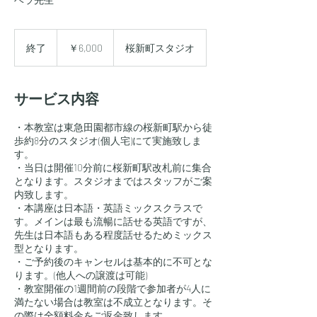
6,000
円
終了
終
￥6,000
桜新町スタジオ
了
サービス内容
・本教室は東急田園都市線の桜新町駅から徒
歩約8分のスタジオ(個人宅)にて実施致しま
す。
・当日は開催10分前に桜新町駅改札前に集合
となります。スタジオまではスタッフがご案
内致します。
・本講座は日本語・英語ミックスクラスで
す。メインは最も流暢に話せる英語ですが、
先生は日本語もある程度話せるためミックス
型となります。
・ご予約後のキャンセルは基本的に不可とな
ります。(他人への譲渡は可能)
・教室開催の1週間前の段階で参加者が4人に
満たない場合は教室は不成立となります。そ
の際は全額料金をご返金致します。