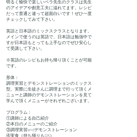
明るく愉快で楽しいベラ先生のクラスは先生
のアイデアや創意工夫に溢れてます。レシピ
だって普通と違って超面白いです！ぜひ一度
チェックしてみて下さい。
英語と日本語のミックスクラスとなります。
メインで使うのは英語で、日本語は勉強中で
すが日本語もとっても上手なのでぜひ安心し
て受講して下さい。
※英語のレシピもお持ち帰り頂くことが可能
です。
形体：
調理実習とデモンストレーションのミックス
型。実際に生徒さんに調理まで行って頂くメ
ニューと講師のデモンストレーションを見て
学んで頂くメニューがそれぞれございます。
プログラム：
①講師による自己紹介
②本日のメニューのご紹介
③調理実習andデモンストレーション
④実食（持ち帰りもOK）